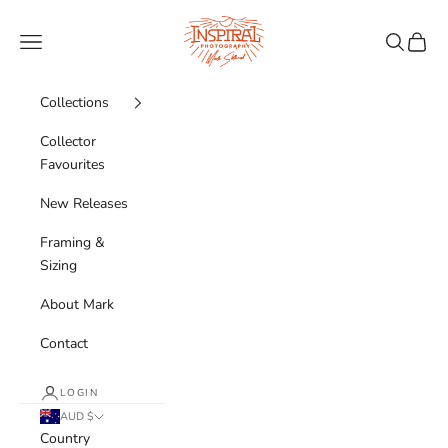
Skip to content
Inspiral Photography
Navigation menu
Search
Cart
Collections
Collector
Favourites
New Releases
Framing &
Sizing
About Mark
Contact
LOGIN
AUD $
Country