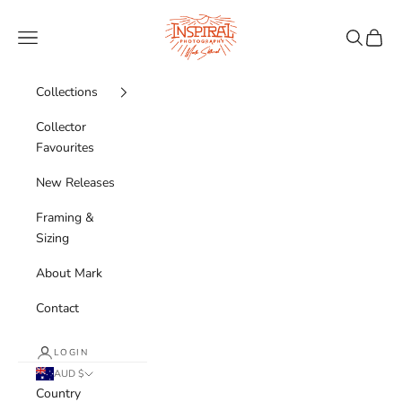
Skip to content
Inspiral Photography
Navigation menu
Search
Cart
Collections
Collector
Favourites
New Releases
Framing &
Sizing
About Mark
Contact
LOGIN
AUD $
Country