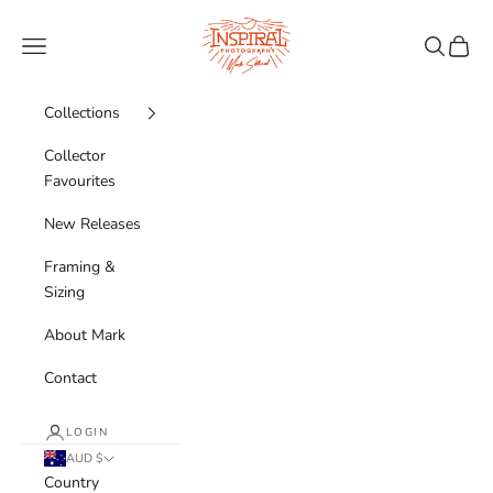
Skip to content
Inspiral Photography
Navigation menu
Search
Cart
Collections
Collector
Favourites
New Releases
Framing &
Sizing
About Mark
Contact
LOGIN
AUD $
Country