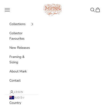
Skip to content
Inspiral Photography
Navigation menu
Search
Cart
Collections
Collector
Favourites
New Releases
Framing &
Sizing
About Mark
Contact
LOGIN
AUD $
Country